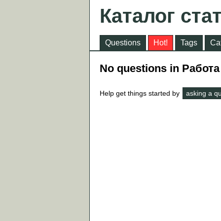
Каталог ста
Questions
Hot!
Tags
Ca
No questions in Работа
Help get things started by
asking a q