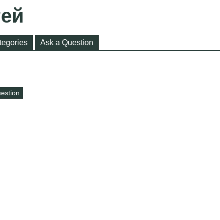
тей
tegories
Ask a Question
uestion
.