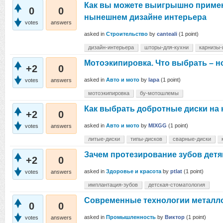
Как вы можете выигрышно приме
0
0
нынешнем дизайне интерьера
votes
answers
asked
in
Строительство
by
canteali
(
1
point)
дизайн-интерьера
шторы-для-кухни
карнизы-
Мотоэкипировка. Что выбрать – н
+2
0
asked
in
Авто и мото
by
lapa
(
1
point)
votes
answers
мотоэкипировка
бу-мотошлемы
Как выбрать добротные диски на
+2
0
asked
in
Авто и мото
by
MIXGG
(
1
point)
votes
answers
литые-диски
типы-дисков
сварные-диски
Зачем протезирование зубов дет
+2
0
asked
in
Здоровье и красота
by
ptlat
(
1
point)
votes
answers
имплантация-зубов
детская-стоматология
Современные технологии металл
0
0
asked
in
Промышленность
by
Виктор
(
1
point)
votes
answers