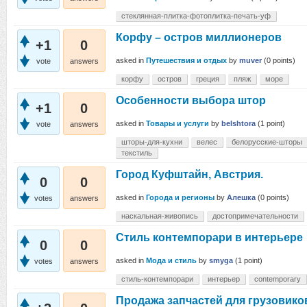
стеклянная-плитка-фотоплитка-печать-уф
Корфу – остров миллионеров
+1
0
asked
in
Путешествия и отдых
by
muver
(
0
points)
vote
answers
корфу
остров
греция
пляж
море
Особенности выбора штор
+1
0
asked
in
Товары и услуги
by
belshtora
(
1
point)
vote
answers
шторы-для-кухни
велес
белорусские-шторы
текстиль
Город Куфштайн, Австрия.
0
0
asked
in
Города и регионы
by
Алешка
(
0
points)
votes
answers
наскальная-живопись
достопримечательности
Стиль контемпорари в интерьере
0
0
asked
in
Мода и стиль
by
smyga
(
1
point)
votes
answers
стиль-контемпорари
интерьер
contemporary
Продажа запчастей для грузовико