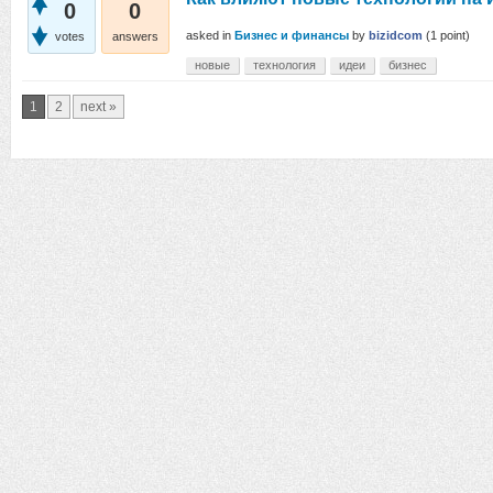
0
0
asked
in
Бизнес и финансы
by
bizidcom
(
1
point)
votes
answers
новые
технология
идеи
бизнес
1
2
next »