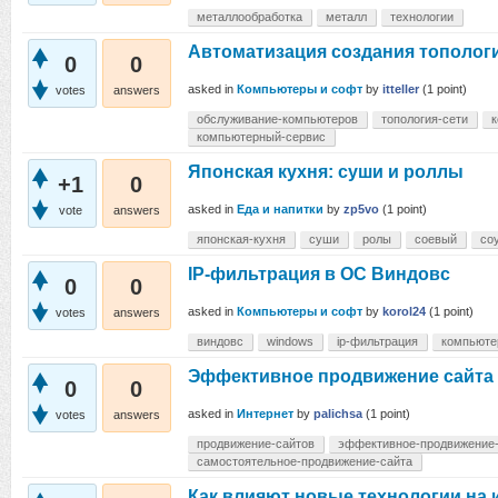
металлообработка
металл
технологии
Автоматизация создания топологи
0
0
asked
in
Компьютеры и софт
by
itteller
(
1
point)
votes
answers
обслуживание-компьютеров
топология-сети
компьютерный-сервис
Японская кухня: суши и роллы
+1
0
asked
in
Еда и напитки
by
zp5vo
(
1
point)
vote
answers
японская-кухня
суши
ролы
соевый
со
IP-фильтрация в ОС Виндовс
0
0
asked
in
Компьютеры и софт
by
korol24
(
1
point)
votes
answers
виндовс
windows
ip-фильтрация
компьюте
Эффективное продвижение сайта
0
0
asked
in
Интернет
by
palichsa
(
1
point)
votes
answers
продвижение-сайтов
эффективное-продвижение-
самостоятельное-продвижение-сайта
Как влияют новые технологии на 