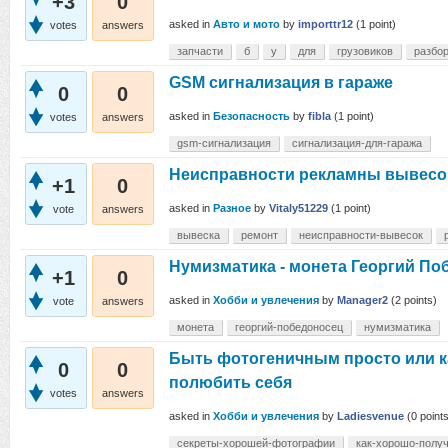
+3
0
asked
in
Авто и мото
by
importtr12
(
1
point)
votes
answers
запчасти
б
у
для
грузовиков
разбо
GSM сигнализация в гараже
0
0
asked
in
Безопасность
by
fibla
(
1
point)
votes
answers
gsm-сигнализация
сигнализация-для-гаража
Неисправности рекламны вывесо
+1
0
asked
in
Разное
by
Vitaly51229
(
1
point)
vote
answers
вывеска
ремонт
неисправности-вывесок
Нумизматика - монета Георгий По
+1
0
asked
in
Хобби и увлечения
by
Manager2
(
2
points)
vote
answers
монета
георгий-победоносец
нумизматика
Быть фотогеничным просто или ка
0
0
полюбить себя
votes
answers
asked
in
Хобби и увлечения
by
Ladiesvenue
(
0
points
секреты-хорошей-фотографии
как-хорошо-полу