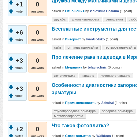
Дружба между мальчиками и дево
+1
0
asked
in
Отношения
by
Илюхина Полина
(
1
point)
vote
answers
дружба
школьный-проект
отношения
люб
Бесплатные инструменты для тес
+6
0
asked
in
Интернет
by
IvanGotsko
(
1
point)
votes
answers
сайт
оптимизация-сайта
тестирование-сайта
Про лечение рака пищевода в Изр
+3
0
asked
in
Медицина
by
telavivclinic
(
0
points)
votes
answers
лечение-рака
израиль
лечение-в-израиле
Особенности диагностики запорн
+3
0
арматуры
votes
answers
asked
in
Промышленность
by
Admiral
(
1
point)
трубопроводная-арматура
запорная-арматура
металлообработка
Что такое фотоплитка?
+2
0
asked
in
Строительство
by
Walldeco
(
1
point)
votes
answers