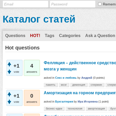
Remem
Каталог статей
Questions
HOT!
Tags
Categories
Ask a Question
Hot questions
Фелляция – действенное средств
+1
4
мозга у женщин
vote
answers
asked
in
Секс и любовь
by
Андрей
(
0
points)
память
мозг
деменция
спермин
сперм
Амортизация на горном предприя
+1
0
asked
in
Бухгалтерия
by
Ира Игоревна
(
1
point)
vote
answers
бизнес-идеи
технология
амортизация
бух