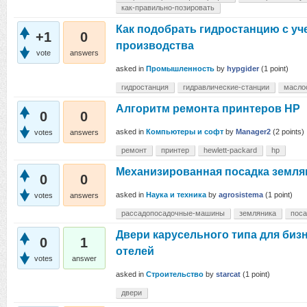
как-правильно-позировать
Как подобрать гидростанцию с уч
+1
0
производства
vote
answers
asked
in
Промышленность
by
hypgider
(
1
point)
гидростанция
гидравлические-станции
масло
Алгоритм ремонта принтеров HP
0
0
asked
in
Компьютеры и софт
by
Manager2
(
2
points)
votes
answers
ремонт
принтер
hewlett-packard
hp
Механизированная посадка земля
0
0
asked
in
Наука и техника
by
agrosistema
(
1
point)
votes
answers
рассадопосадочные-машины
земляника
поса
Двери карусельного типа для биз
0
1
отелей
votes
answer
asked
in
Строительство
by
starcat
(
1
point)
двери