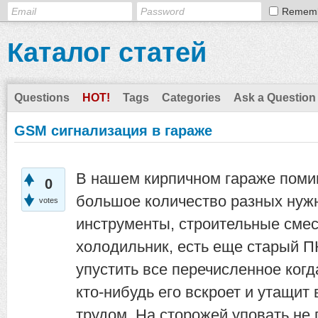
Remem
Каталог статей
Questions
HOT!
Tags
Categories
Ask a Question
GSM сигнализация в гараже
В нашем кирпичном гараже поми
0
большое количество разных нужн
votes
инструменты, строительные смес
холодильник, есть еще старый П
упустить все перечисленное когда
кто-нибудь его вскроет и утащи
трудом. На сторожей уповать не п