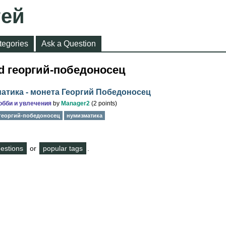
тей
tegories
Ask a Question
ed георгий-победоносец
атика - монета Георгий Победоносец
обби и увлечения
by
Manager2
(
2
points)
георгий-победоносец
нумизматика
questions
or
popular tags
.