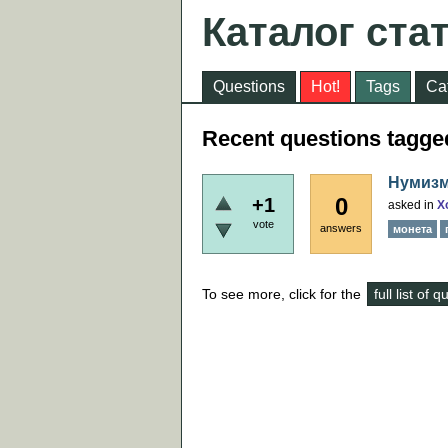
Каталог ста
Questions
Hot!
Tags
Ca
Recent questions tagg
Нумизм
0
+1
asked
in
Х
vote
answers
монета
To see more, click for the
full list of 