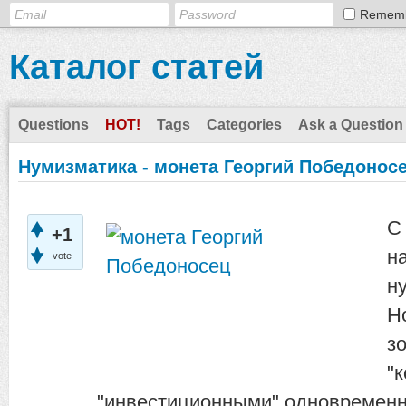
Remem
Каталог статей
Questions
HOT!
Tags
Categories
Ask a Question
Нумизматика - монета Георгий Победонос
С
+1
н
vote
н
Н
з
"
"инвестиционными" одновременн