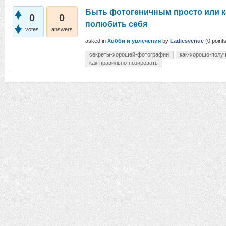
Быть фотогеничным просто или ка
0
0
полюбить себя
votes
answers
asked
in
Хобби и увлечения
by
Ladiesvenue
(
0
points
секреты-хорошей-фотографии
как-хорошо-полу
как-правильно-позировать