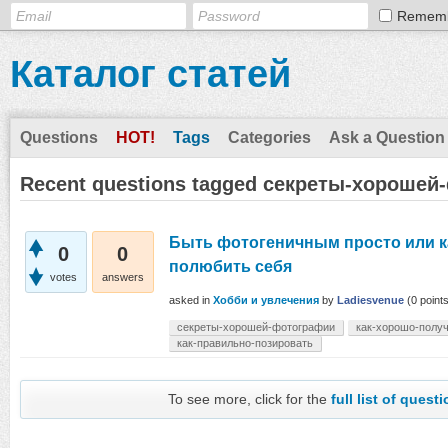
Remem
Каталог статей
Questions
HOT!
Tags
Categories
Ask a Question
Recent questions tagged секреты-хороше
Быть фотогеничным просто или ка
0
0
полюбить себя
votes
answers
asked
in
Хобби и увлечения
by
Ladiesvenue
(
0
points
секреты-хорошей-фотографии
как-хорошо-полу
как-правильно-позировать
To see more, click for the
full list of quest