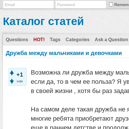
Remem
Каталог статей
Questions
HOT!
Tags
Categories
Ask a Question
Дружба между мальчиками и девочками
Возможна ли дружба между маль
+1
если да, то в чем ее польза? Я 
vote
в своей жизни , хотя бы раз зад
На самом деле такая дружба не 
многие ребята приобретают дру
еще в раннем детстве и продол