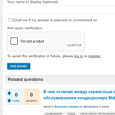
Your name to display (optional):
Email me if my answer is selected or commented on
Anti-spam verification:
To avoid this verification in future, please
log in
or
register
.
Related questions
В чем отличие между сервисным 
0
0
обслуживанием кондиционера Mi
votes
answers
asked
in
Бытовая техника
by
abcsystem
(
1
point)
кондиционер
midea
гарантийное-обслуживани