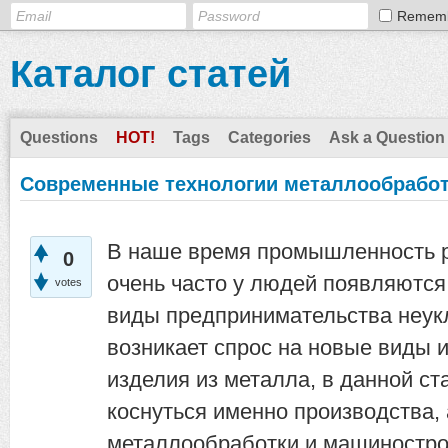
Remem
Каталог статей
Questions
HOT!
Tags
Categories
Ask a Question
Современные технологии металлообрабо
В наше время промышленность р
0
очень часто у людей появляются
votes
виды предпринимательства неукл
возникает спрос на новые виды и
изделия из металла, в данной ст
коснуться именно производства, 
металлообработки и машиностро