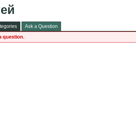
тей
tegories
Ask a Question
a question.