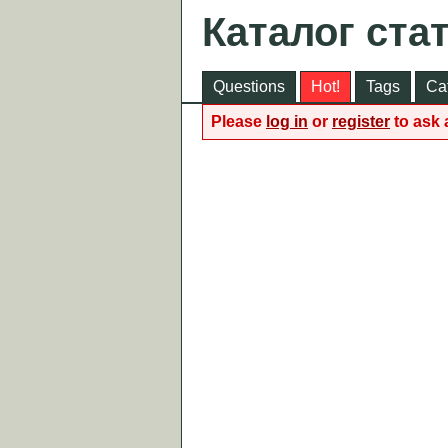
Каталог ста
Questions
Hot!
Tags
Ca
Please
log in
or
register
to ask 