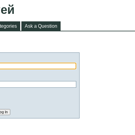
тей
tegories
Ask a Question