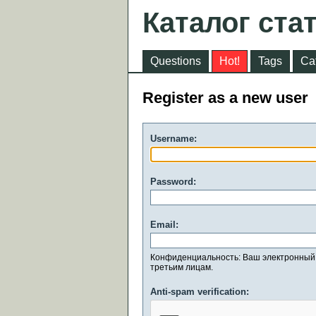
Каталог ста
Questions
Hot!
Tags
Ca
Register as a new user
Username:
Password:
Email:
Конфиденциальность: Ваш электронный 
третьим лицам.
Anti-spam verification: