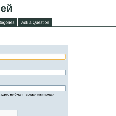
тей
tegories
Ask a Question
адрес не будет передан или продан