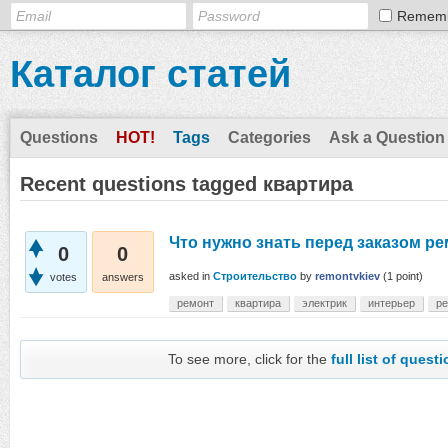
Remem
Каталог статей
Questions
HOT!
Tags
Categories
Ask a Question
Recent questions tagged квартира
Что нужно знать перед заказом ре
0
0
asked
in
Строительство
by
remontvkiev
(
1
point)
votes
answers
ремонт
квартира
электрик
интерьер
ре
To see more, click for the
full list of quest