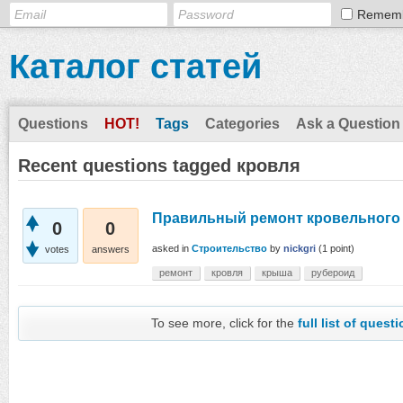
Remem
Каталог статей
Questions
HOT!
Tags
Categories
Ask a Question
Recent questions tagged кровля
Правильный ремонт кровельного
0
0
asked
in
Строительство
by
nickgri
(
1
point)
votes
answers
ремонт
кровля
крыша
рубероид
To see more, click for the
full list of quest