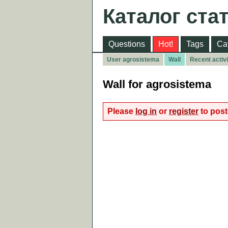
Каталог ста
Questions
Hot!
Tags
Ca
User agrosistema
Wall
Recent activi
Wall for agrosistema
Please
log in
or
register
to post 