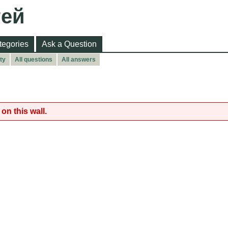
тей
tegories
Ask a Question
ty
All questions
All answers
on this wall.