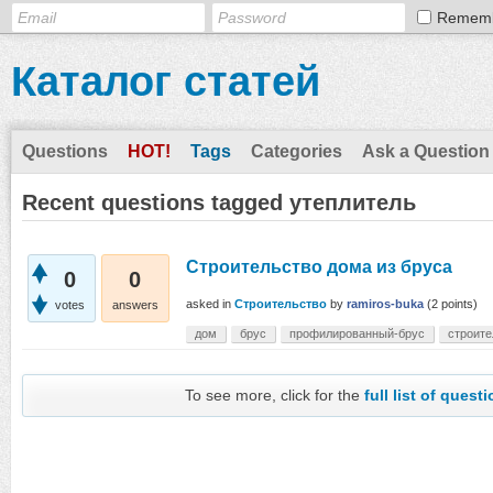
Remem
Каталог статей
Questions
HOT!
Tags
Categories
Ask a Question
Recent questions tagged утеплитель
Строительство дома из бруса
0
0
asked
in
Строительство
by
ramiros-buka
(
2
points)
votes
answers
дом
брус
профилированный-брус
строите
To see more, click for the
full list of quest