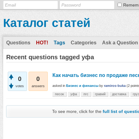
Remem
Каталог статей
Questions
HOT!
Tags
Categories
Ask a Question
Recent questions tagged уфа
Как начать бизнес по продаже пес
0
0
asked
in
Бизнес и финансы
by
ramiros-buka
(
2
point
votes
answers
песок
уфа
пгс
гравий
доставка
гру
To see more, click for the
full list of quest