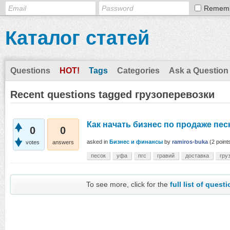
Remem
Каталог статей
Questions
HOT!
Tags
Categories
Ask a Question
Recent questions tagged грузоперевозки
Как начать бизнес по продаже пес
0
0
asked
in
Бизнес и финансы
by
ramiros-buka
(
2
point
votes
answers
песок
уфа
пгс
гравий
доставка
гру
To see more, click for the
full list of quest