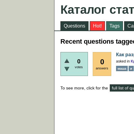
Каталог ста
Questions
Hot!
Tags
Ca
Recent questions tagge
Как ра
0
0
asked
in
К
votes
answers
маша
и
To see more, click for the
full list of 