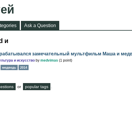
тей
tegories
Ask a Question
d и
зрабатывался замечательный мультфильм Маша и мед
ультура и искусство
by
medvimas
(
1
point)
медведь
2014
questions
or
popular tags
.