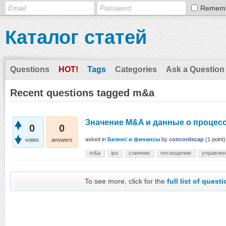
Remem
Каталог статей
Questions
HOT!
Tags
Categories
Ask a Question
Recent questions tagged m&a
Значение M&A и данные о процес
0
0
asked
in
Бизнес и финансы
by
concordecap
(
1
point)
votes
answers
m&a
ipo
слияние
поглощение
управлен
To see more, click for the
full list of quest